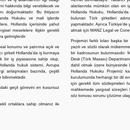
emi hakkında bilgi verebilecek ve
alanlarında mümkün olan en iyi 
acını doğurmaktadır. Bu ihtiyacın
Hollanda Hukuku, Hollanda’da y
landa Hukuku ve mali işlerde
bulunan Türk şirketleri adı
ere, Hollanda içerisinde yahut
yapmaktadır. Ayrıca Türkiye’de 
rgisel meselelere ilişkin gerekli
almak için MANZ Legal ve Coney 
a gelmişlerdir.
Projemizi farklı kılan başka bir
deal konumu ve yatırıma açık ve
yazılı ve sözlü olarak mükemmel
ncı şirketi Hollanda’da iş kurmaya
bir kadrosunun bulunmasıdır. 
k bir iş piyasasına sahip olup,
Desk (Türk Masası) Departmanı i
 Hollanda hukuk sistemi, Avrupa
dahil olmak üzere bünyesinde İs
gi anlaşmaları bazında, çeşitli
Hollanda Hukuku Projemiz kaps
 bilinmektedir.
kurulumunda herhangi bir dil enge
için gerekli tüm sözleşmeleri haz
zdaki geçit görevini en kusursuz
mahkemede yargısal süreçleri baş
söz konusu sorunu çözüme ulaştır
ekli ortaklara sahip olmanız ile