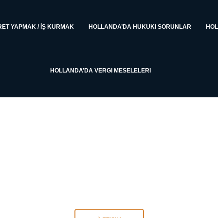
ET YAPMAK / İŞ KURMAK
HOLLANDA’DA HUKUKI SORUNLAR
HOL
HOLLANDA’DA VERGI MESELELERI
HOLLANDA HUKUKU