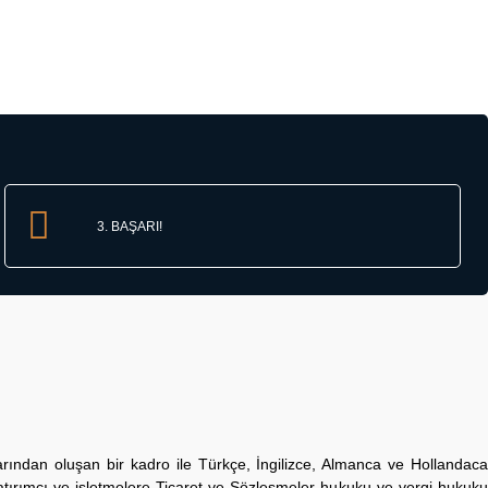
3. BAŞARI!
rından oluşan bir kadro ile Türkçe, İngilizce, Almanca ve Hollandaca
tırımcı ve işletmelere Ticaret ve Sözleşmeler hukuku ve vergi hukuku